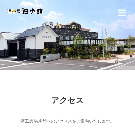
コ
ン
テ
ン
ツ
へ
ス
キ
ッ
プ
アクセス
酒工房 独歩館へのアクセスをご案内いたします。