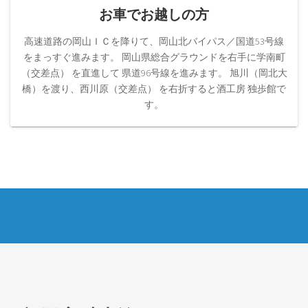
お車でお越しの方
高速道路の岡山ＩＣを降りて、岡山北バイパス／国道53号線
をまっすぐ進みます。 岡山県総合グラウンドを右手に学南町
（交差点） を直進して 県道96号線を進みます。 旭川（岡北大
橋）を渡り、西川原（交差点） を右折すると酒工房 独歩館で
す。