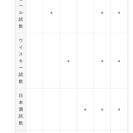
ー
ル
●
●
●
試
飲
ウ
イ
ス
キ
●
●
●
ー
試
飲
日
本
酒
●
●
●
試
飲