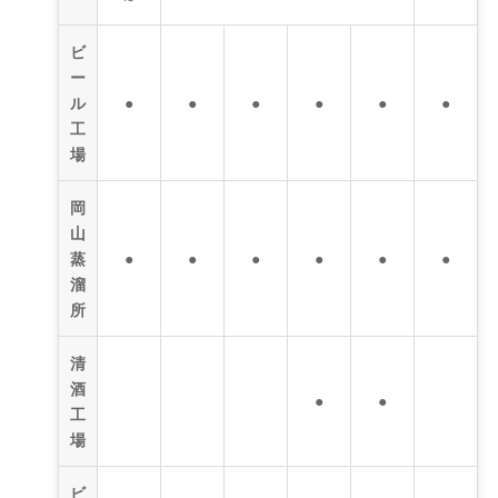
ビ
ー
ル
●
●
●
●
●
●
工
場
岡
山
蒸
●
●
●
●
●
●
溜
所
清
酒
●
●
工
場
ビ