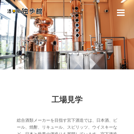
コ
ン
テ
ン
ツ
へ
ス
キ
ッ
プ
工場見学
総合酒類メーカーを目指す宮下酒造では、日本酒、ビ
ール、焼酎、リキュール、スピリッツ、ウイスキーな
ど、日本と世界の酒造りを展開しています。宮下酒造