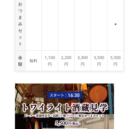
お
つ
ま
み
●
セ
ッ
ト
金
1,100
2,200
3,300
5,500
5,500
無料
額
円
円
円
円
円