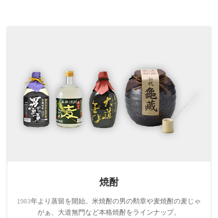
焼酎
1983年より蒸留を開始。米焼酎の男の勲章や麦焼酎の麦じゃ
がぁ、大道無門など本格焼酎をラインナップ。