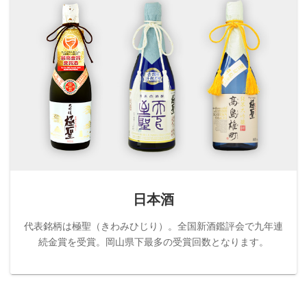
日本酒
代表銘柄は極聖（きわみひじり）。全国新酒鑑評会で九年連
続金賞を受賞。岡山県下最多の受賞回数となります。