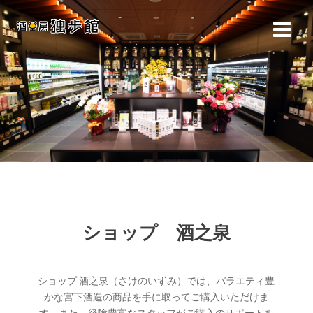
コ
ン
テ
ン
ツ
へ
ス
キ
ッ
プ
ショップ 酒之泉
ショップ 酒之泉（さけのいずみ）では、バラエティ豊
かな宮下酒造の商品を手に取ってご購入いただけま
す。また、経験豊富なスタッフがご購入のサポートを