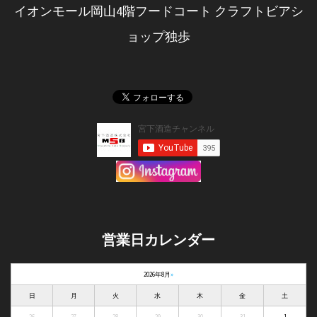
イオンモール岡山4階フードコート クラフトビアシ
ョップ独歩
営業日カレンダー
2026年8月
»
日
月
火
水
木
金
土
26
27
28
29
30
31
1